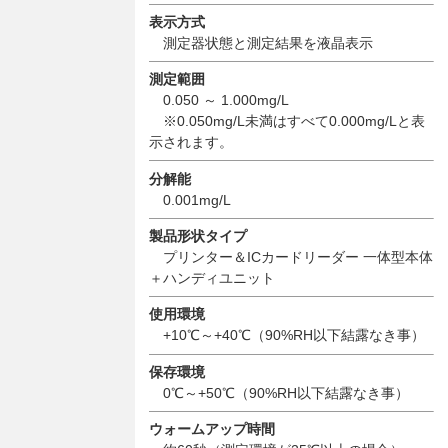
表示方式
測定器状態と測定結果を液晶表示
測定範囲
0.050 ～ 1.000mg/L
※0.050mg/L未満はすべて0.000mg/Lと表
示されます。
分解能
0.001mg/L
製品形状タイプ
プリンター＆ICカードリーダー 一体型本体
＋ハンディユニット
使用環境
+10℃～+40℃（90%RH以下結露なき事）
保存環境
0℃～+50℃（90%RH以下結露なき事）
ウォームアップ時間